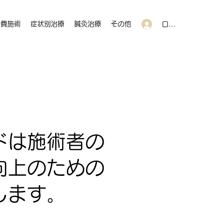
自費施術
症状別治療
鍼灸治療
その他
ログイン
ドは施術者の
向上のための
します。