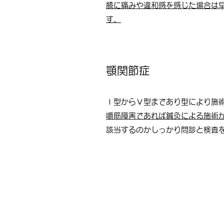
膝に痛みや違和感を感じた場合は
す。
顎関節症
Ⅰ型からⅤ型まであり型により施
嚼筋障害であれば鍼灸による施術
該当するのかしっかり問診と検査