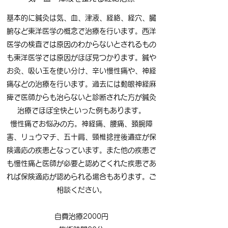
基本的に鍼灸は気、血、津液、経絡、経穴、臓
腑など東洋医学の概念で治療を行います。西洋
医学の検査では原因のわからないとされるもの
も東洋医学では原因がほぼ見つかります。鍼や
お灸、吸い玉を使い分け、辛い慢性痛や、神経
痛などの治療を行います。過去には動眼神経麻
痺で医師からも治らないと診断された方が鍼灸
治療でほぼ全快といった例もあります。
​​慢性痛でお悩みの方。神経痛、腰痛、頚腕障
害、リュウマチ、五十肩、頸椎捻挫後遺症が保
険適応の疾患となっています。また他の疾患で
も慢性痛と医師が必要と認めてくれた疾患であ
れば保険適応が認められる場合もあります。ご
相談ください。
自費治療2000円